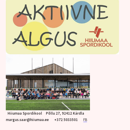
Hiiumaa Spordikool Põllu 27, 92412 Kärdla
margus.saar@hiiumaa.ee +372 5033501
FB