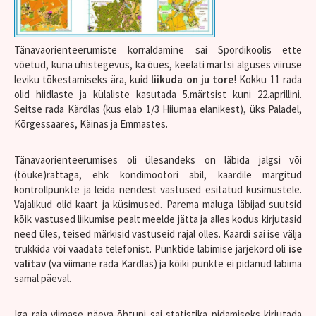
Tänavaorienteerumiste korraldamine sai Spordikoolis ette
võetud, kuna ühistegevus, ka õues, keelati märtsi alguses viiruse
leviku tõkestamiseks ära, kuid
liikuda on ju tore
! Kokku 11 rada
olid hiidlaste ja külaliste kasutada 5.märtsist kuni 22.aprillini.
Seitse rada Kärdlas (kus elab 1/3 Hiiumaa elanikest), üks Paladel,
Kõrgessaares, Käinas ja Emmastes.
Tänavaorienteerumises oli ülesandeks on läbida jalgsi või
(tõuke)rattaga, ehk kondimootori abil, kaardile märgitud
kontrollpunkte ja leida nendest vastused esitatud küsimustele.
Vajalikud olid kaart ja küsimused. Parema mäluga läbijad suutsid
kõik vastused liikumise pealt meelde jätta ja alles kodus kirjutasid
need üles, teised märkisid vastuseid rajal olles. Kaardi sai ise välja
trükkida või vaadata telefonist. Punktide läbimise järjekord oli
ise
valitav
(va viimane rada Kärdlas) ja kõiki punkte ei pidanud läbima
samal päeval.
Iga raja viimase päeva õhtuni sai statistika pidamiseks kirjutada