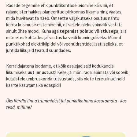
Radade tegemine ehk punktikohtade leidmine käis nii, et
rajameister hakkas planeeritud piirkonnas liikuma ning vaatas,
mida huvitavat ta näeb. Omaette väljakutseks osutus nähtu
kohta küsimuse esitamine nii, et sellele oleks võimalik vastata
ainult ühte moodi. Kuna aga
tegemist polnud võistlusega
, siis
mitmetes kohtades jäi vastus ka veidi loominguliseks. Mõned
punktikohad elektrikilpidel või veehüdrantidel lisati selleks, et
juhtida liikujaid teatud suundades.
Korraldajatena loodame, et kõik osalejad said kodukandis
liikumiseks
uut innustust
! Kellel jäi mõni rada läbimata või soovib
külalistele ümbruskonda tutvustada, siis olete teretulnud neid
kaarte kasutama ka edaspidi!
Üks Kärdla linna trummidest jäi punktikohana kasutamata - kas
tead, milline?