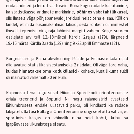
enda andmed ja leitud vastuseid. Kuna kogu radade kasutamine,
ka statistikasse andmete märkimine,
põhines vabatahtlikkusel
,
siis ilmselt väga põhjapanevaid järeldusi neist teha ei saa. Küll on
kindel, et mida ilusamaks ilmad läksid, seda rohkem oli inimestel
ilmselt tegemist ning raja läbimisi märgiti vähem. Kõige suurem
osalejate arv tuli 12.-18.märtsi Kärdla 2.rajalt (179), järgnesid
19.-15.märts Kärdla 3.rada (129) ning 9.-22.aprill Emmaste (121).
Kõrgessaare ja Käina aleviku ning Palade ja Emmaste küla rajad
olid avatud statistika sisestamiseks 2 nädalat. Oli väga tore näha,
kuidas
hinnatakse oma kodukülasid
- kohaks, kust liikuma tuldi
oli mainutud vähemalt 30 eri küla.
Rajameistritena tegutsesid Hiiumaa Spordikooli orienteerumise
eriala treenerid ja õppurid. Nii nagu rajameistrid avastasid
lähiümbrusest endale üllatavaid paiku, oli kindlasti ka radade
läbijatel
üllatusi küllaga
. Orienteerumine ongi seetõttu vahva, et
sportimise käigus on võimalik näha neid kohti, kuhu sa
igapäevaste liikumistega ei satu.