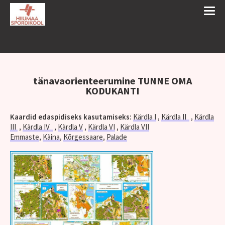
tänavaorienteerumine TUNNE OMA
KODUKANTI
Kaardid edaspidiseks kasutamiseks:
Kärdla I
,
Kärdla II
,
Kärdla
III
,
Kärdla IV
,
Kärdla V
,
Kärdla VI
,
Kärdla VII
Emmaste
,
Käina
,
Kõrgessaare
,
Palade