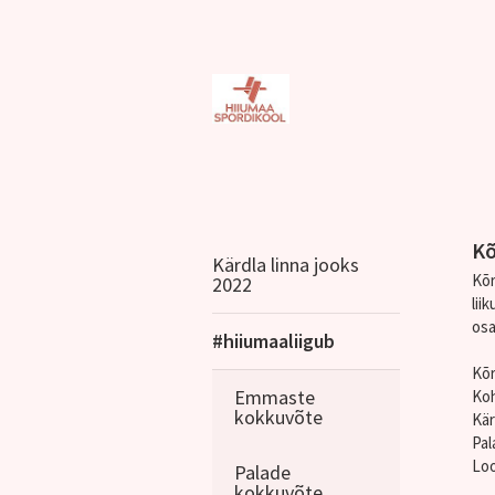
Kõ
Kärdla linna jooks
Kõr
2022
lii
osa
#hiiumaaliigub
Kõr
Emmaste
Koh
kokkuvõte
Kär
Pal
Loo
Palade
kokkuvõte