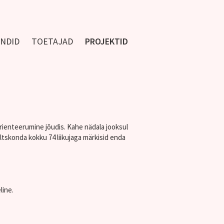
NDID
TOETAJAD
PROJEKTID
rienteerumine jõudis. Kahe nädala jooksul
eltskonda kokku 74 liikujaga märkisid enda
line.