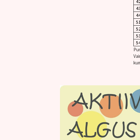
4
4
4
5
5
5
5
Pun
Vai
kum