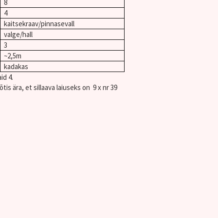
8
4
kaitsekraav/pinnasevall
valge/hall
3
~2,5m
kadakas
id 4.
is ära, et sillaava laiuseks on 9 x nr 39