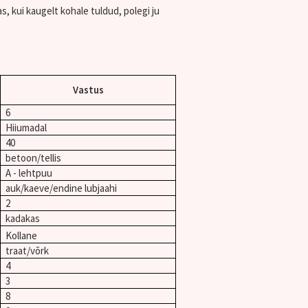
, kui kaugelt kohale tuldud, polegi ju
Vastus
6
Hiiumadal
40
betoon/tellis
A - lehtpuu
auk/kaeve/endine lubjaahi
2
kadakas
Kollane
traat/võrk
4
3
8