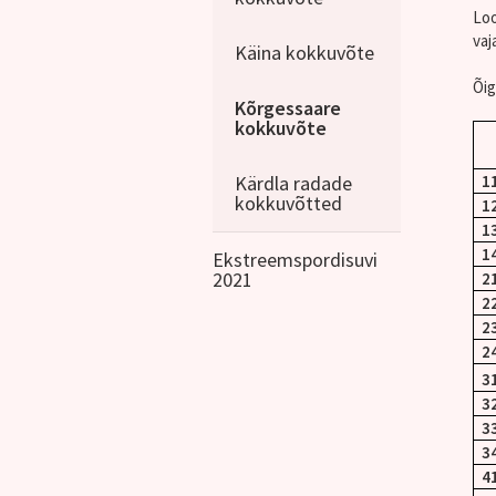
Loo
vaj
Käina kokkuvõte
Õig
Kõrgessaare
kokkuvõte
Kärdla radade
1
kokkuvõtted
1
1
1
Ekstreemspordisuvi
2021
2
2
2
2
3
3
3
3
4