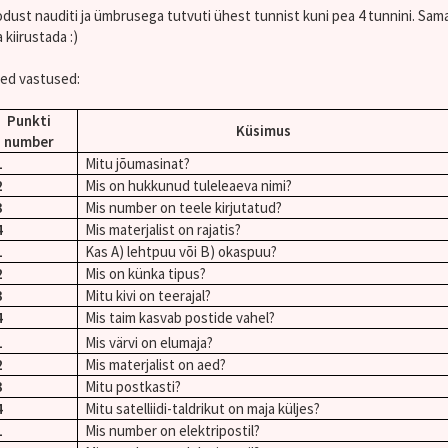
dust nauditi ja ümbrusega tutvuti ühest tunnist kuni pea 4 tunnini. Samas
a kiirustada :)
ed vastused:
Punkti
Küsimus
number
1
Mitu jõumasinat?
2
Mis on hukkunud tuleleaeva nimi?
3
Mis number on teele kirjutatud?
4
Mis materjalist on rajatis?
1
Kas A) lehtpuu või B) okaspuu?
2
Mis on künka tipus?
3
Mitu kivi on teerajal?
4
Mis taim kasvab postide vahel?
1
Mis värvi on elumaja?
2
Mis materjalist on aed?
3
Mitu postkasti?
4
Mitu satelliidi-taldrikut on maja küljes?
1
Mis number on elektripostil?