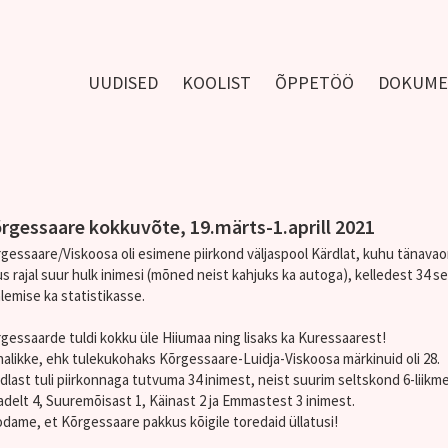
UUDISED
KOOLIST
ÕPPETÖÖ
DOKUME
rgessaare kokkuvõte, 19.märts-1.aprill 2021
gessaare/Viskoosa oli esimene piirkond väljaspool Kärdlat, kuhu tänavao
kus rajal suur hulk inimesi (mõned neist kahjuks ka autoga), kelledest 34 s
lemise ka statistikasse.
gessaarde tuldi kokku üle Hiiumaa ning lisaks ka Kuressaarest!
alikke, ehk tulekukohaks Kõrgessaare-Luidja-Viskoosa märkinuid oli 28.
dlast tuli piirkonnaga tutvuma 34 inimest, neist suurim seltskond 6-liikme
adelt 4, Suuremõisast 1, Käinast 2 ja Emmastest 3 inimest.
dame, et Kõrgessaare pakkus kõigile toredaid üllatusi!