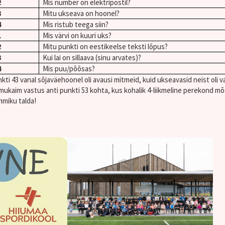
2
Mis number on elektripostil?
3
Mitu ukseava on hoonel?
4
Mis ristub teega siin?
1
Mis värvi on kuuri uks?
2
Mitu punkti on eestikeelse teksti lõpus?
3
Kui lai on sillaava (sinu arvates)?
4
Mis puu/põõsas?
kti 43 vanal sõjaväehoonel oli avausi mitmeid, kuid ukseavasid neist oli va
mukaim vastus anti punkti 53 kohta, kus kohalik 4-liikmeline perekond mõõt
miku talda!