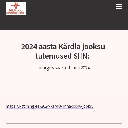
2024 aasta Kärdla jooksu
tulemused SIIN:
margus.saar
•
1. mai 2024
https://kttiming.ee/2024-kardla-linna-xxxiv-jooks/