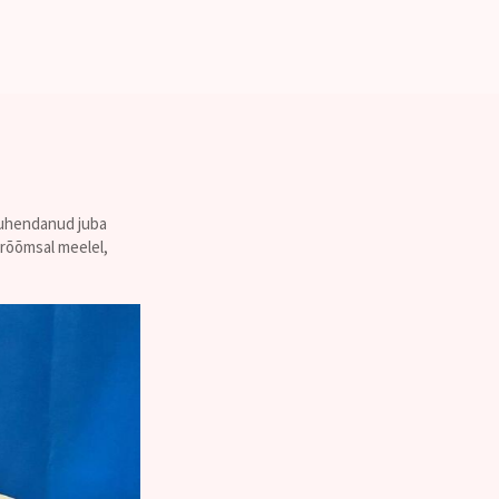
 juhendanud juba
 rõõmsal meelel,