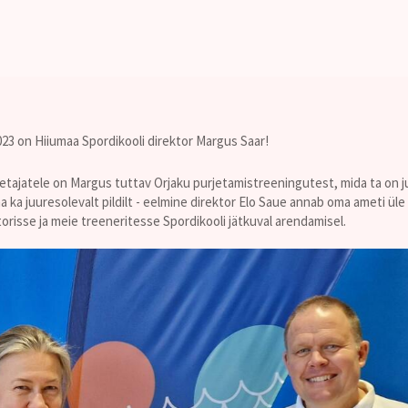
023 on Hiiumaa Spordikooli direktor Margus Saar!
urjetajatele on Margus tuttav Orjaku purjetamistreeningutest, mida ta on
 ka juuresolevalt pildilt - eelmine direktor Elo Saue annab oma ameti üle
risse ja meie treeneritesse Spordikooli jätkuval arendamisel.