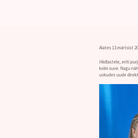
Alates 13.märtsist 2
Hiidlastele, eriti p
kolm suve. Nagu näha
uskudes uude direkto