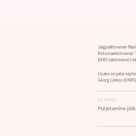
Jalgpallitreener Ma
Ratsutamistreener T
EKR3 (abitreener) e
Lisaks on juba septe
Georg Linkov (EKR5)
EELMINE
Purjetamine jät