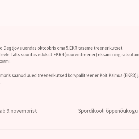
rio Degtjov uuendas oktoobris oma 5.EKR taseme treenerikutset.
eele Talts sooritas edukalt EKR4 (nooremtreener) eksami ning ratsutam
ksami.
mbris saanud uued treenerikutsed korvpallitreener Koit Kalmus (EKR3) ja
.
kab 9.novembrist
Spordikooli õppenõukogu